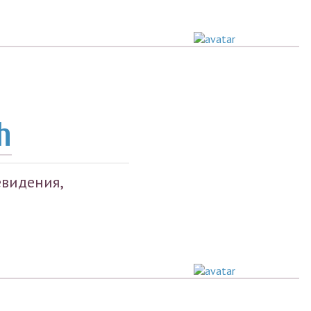
h
евидения,