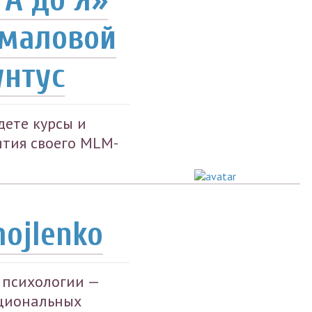
амаловой
унтус
дете курсы и
ития своего MLM-
ojlenko
 психологии —
циональных