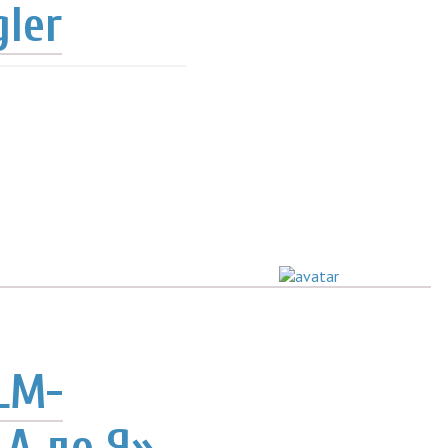
gler
LM-
 А до Я»