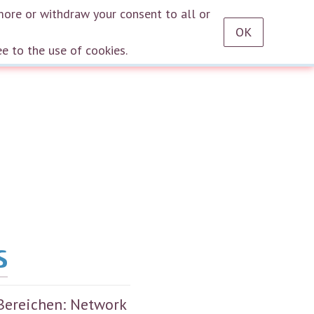
RU
EN
DE
TR
ES
AZ
LT
HU
HE
KA
HY
KY
KZ
UZ
PT
more or withdraw your consent to all or
OK
Log in
ee to the use of cookies.
s
Bereichen: Network