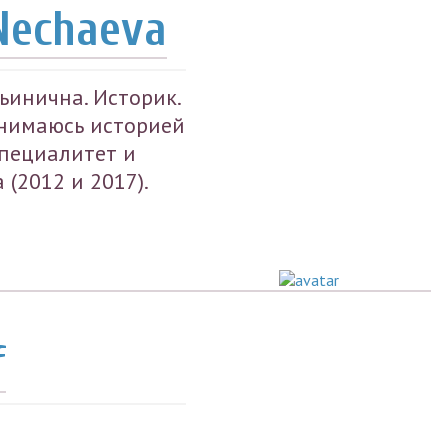
Nechaeva
инична. Историк.
нимаюсь историей
специалитет и
(2012 и 2017).
f