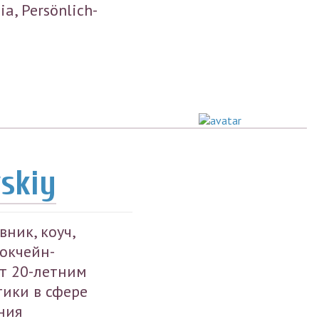
a, Persönlich-
skiy
вник, коуч,
локчейн-
т 20-летним
ики в сфере
ния