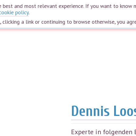
the best and most relevant experience. If you want to know 
cookie policy
.
Home
Courses
Webinars
Plans
The wheel of life
Speakers
e, clicking a link or continuing to browse otherwise, you agr
Dennis Loo
Experte in folgenden 